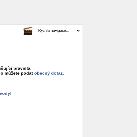
šující pravidla.
o můžete podat
obecný dotaz.
ůvody!