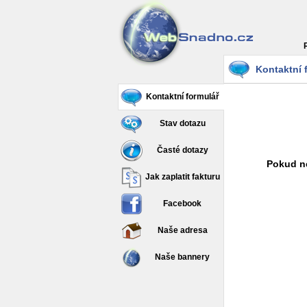
Kontaktní 
Kontaktní formulář
Stav dotazu
Časté dotazy
Pokud ne
Jak zaplatit fakturu
Facebook
Naše adresa
Naše bannery