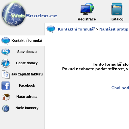
Registrace
Katalog
Kontaktní formulář
>
Nahlásit proti
Kontaktní formulář
Stav dotazu
Časté dotazy
Tento formulář slo
Pokud nechcete podat stížnost, v
Jak zaplatit fakturu
Facebook
Chci pod
Naše adresa
Naše bannery