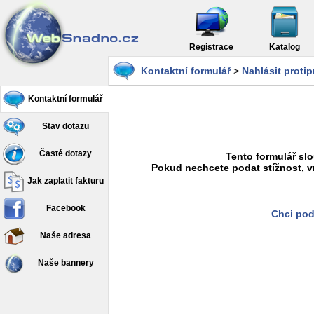
Registrace
Katalog
Kontaktní formulář
>
Nahlásit proti
Kontaktní formulář
Stav dotazu
Časté dotazy
Tento formulář slo
Pokud nechcete podat stížnost, v
Jak zaplatit fakturu
Facebook
Chci pod
Naše adresa
Naše bannery