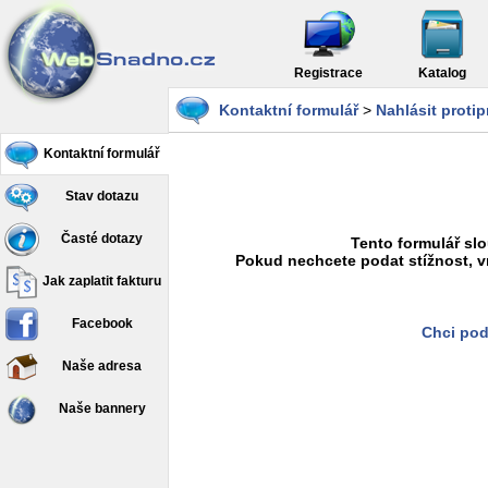
Registrace
Katalog
Kontaktní formulář
>
Nahlásit proti
Kontaktní formulář
Stav dotazu
Časté dotazy
Tento formulář slo
Pokud nechcete podat stížnost, v
Jak zaplatit fakturu
Facebook
Chci pod
Naše adresa
Naše bannery