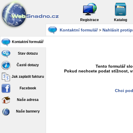
Registrace
Katalog
Kontaktní formulář
>
Nahlásit proti
Kontaktní formulář
Stav dotazu
Časté dotazy
Tento formulář slo
Pokud nechcete podat stížnost, v
Jak zaplatit fakturu
Facebook
Chci pod
Naše adresa
Naše bannery