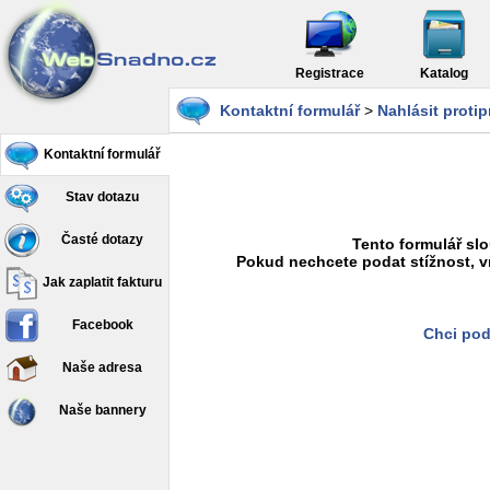
Registrace
Katalog
Kontaktní formulář
>
Nahlásit proti
Kontaktní formulář
Stav dotazu
Časté dotazy
Tento formulář slo
Pokud nechcete podat stížnost, v
Jak zaplatit fakturu
Facebook
Chci pod
Naše adresa
Naše bannery