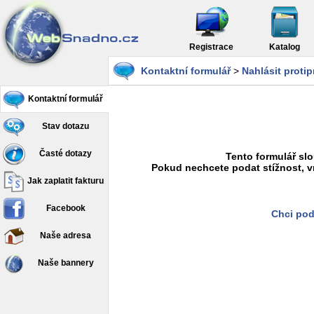
Registrace
Katalog
Kontaktní formulář
>
Nahlásit proti
Kontaktní formulář
Stav dotazu
Časté dotazy
Tento formulář slo
Pokud nechcete podat stížnost, v
Jak zaplatit fakturu
Facebook
Chci pod
Naše adresa
Naše bannery