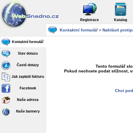
Registrace
Katalog
Kontaktní formulář
>
Nahlásit proti
Kontaktní formulář
Stav dotazu
Časté dotazy
Tento formulář slo
Pokud nechcete podat stížnost, v
Jak zaplatit fakturu
Facebook
Chci pod
Naše adresa
Naše bannery