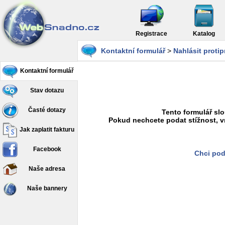
Registrace
Katalog
Kontaktní formulář
>
Nahlásit proti
Kontaktní formulář
Stav dotazu
Časté dotazy
Tento formulář slo
Pokud nechcete podat stížnost, v
Jak zaplatit fakturu
Facebook
Chci pod
Naše adresa
Naše bannery