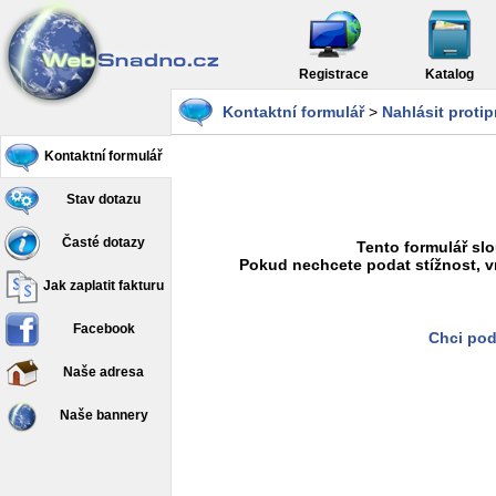
Registrace
Katalog
Kontaktní formulář
>
Nahlásit proti
Kontaktní formulář
Stav dotazu
Časté dotazy
Tento formulář slo
Pokud nechcete podat stížnost, v
Jak zaplatit fakturu
Facebook
Chci pod
Naše adresa
Naše bannery