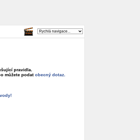
šující pravidla.
o můžete podat
obecný dotaz.
ůvody!