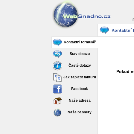
Kontaktní 
Kontaktní formulář
Stav dotazu
Časté dotazy
Pokud ne
Jak zaplatit fakturu
Facebook
Naše adresa
Naše bannery