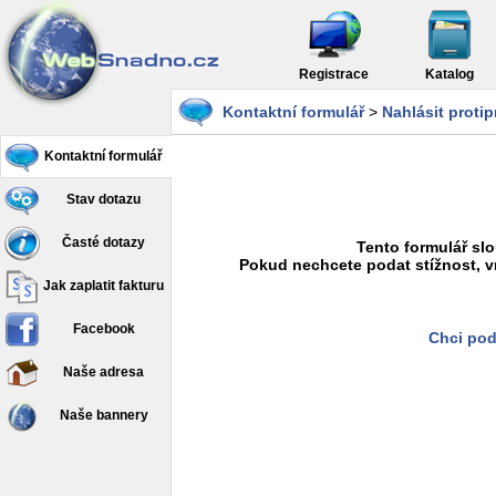
Registrace
Katalog
Kontaktní formulář
>
Nahlásit proti
Kontaktní formulář
Stav dotazu
Časté dotazy
Tento formulář slo
Pokud nechcete podat stížnost, v
Jak zaplatit fakturu
Facebook
Chci pod
Naše adresa
Naše bannery