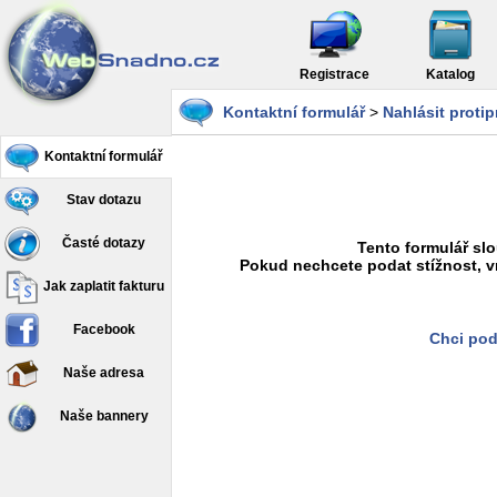
Registrace
Katalog
Kontaktní formulář
>
Nahlásit proti
Kontaktní formulář
Stav dotazu
Časté dotazy
Tento formulář slo
Pokud nechcete podat stížnost, v
Jak zaplatit fakturu
Facebook
Chci pod
Naše adresa
Naše bannery