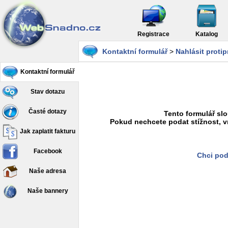
Registrace
Katalog
Kontaktní formulář
>
Nahlásit proti
Kontaktní formulář
Stav dotazu
Časté dotazy
Tento formulář slo
Pokud nechcete podat stížnost, v
Jak zaplatit fakturu
Facebook
Chci pod
Naše adresa
Naše bannery