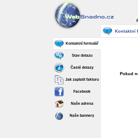
Kontaktní 
Kontaktní formulář
Stav dotazu
Časté dotazy
Pokud ne
Jak zaplatit fakturu
Facebook
Naše adresa
Naše bannery