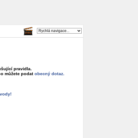
šující pravidla.
o můžete podat
obecný dotaz.
ůvody!