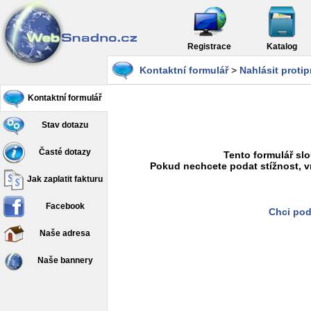
Registrace
Katalog
Kontaktní formulář
>
Nahlásit proti
Kontaktní formulář
Stav dotazu
Časté dotazy
Tento formulář slo
Pokud nechcete podat stížnost, v
Jak zaplatit fakturu
Facebook
Chci pod
Naše adresa
Naše bannery