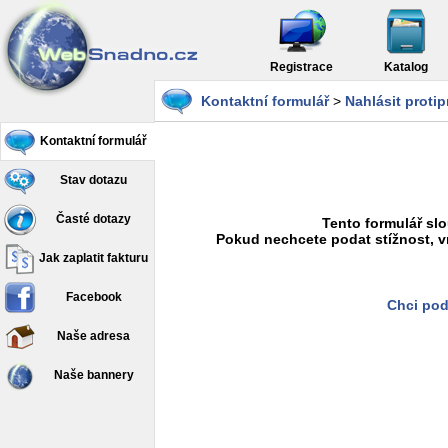
Registrace
Katalog
Kontaktní formulář
>
Nahlásit proti
Kontaktní formulář
Stav dotazu
Časté dotazy
Tento formulář slo
Pokud nechcete podat stížnost, v
Jak zaplatit fakturu
Facebook
Chci pod
Naše adresa
Naše bannery