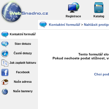
Registrace
Katalog
Kontaktní formulář
>
Nahlásit proti
Kontaktní formulář
Stav dotazu
Časté dotazy
Tento formulář slo
Pokud nechcete podat stížnost, v
Jak zaplatit fakturu
Facebook
Chci pod
Naše adresa
Naše bannery