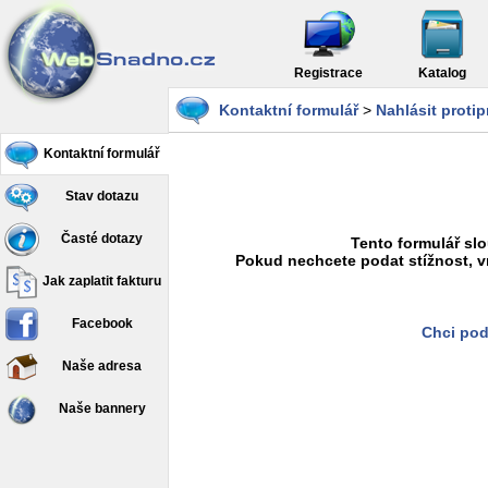
Registrace
Katalog
Kontaktní formulář
>
Nahlásit proti
Kontaktní formulář
Stav dotazu
Časté dotazy
Tento formulář slo
Pokud nechcete podat stížnost, v
Jak zaplatit fakturu
Facebook
Chci pod
Naše adresa
Naše bannery