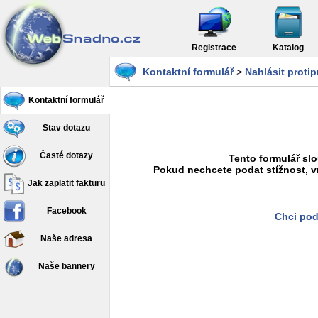
Registrace
Katalog
Kontaktní formulář
>
Nahlásit proti
Kontaktní formulář
Stav dotazu
Časté dotazy
Tento formulář slo
Pokud nechcete podat stížnost, v
Jak zaplatit fakturu
Facebook
Chci pod
Naše adresa
Naše bannery