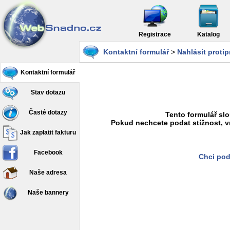
Registrace
Katalog
Kontaktní formulář
>
Nahlásit proti
Kontaktní formulář
Stav dotazu
Časté dotazy
Tento formulář slo
Pokud nechcete podat stížnost, v
Jak zaplatit fakturu
Facebook
Chci pod
Naše adresa
Naše bannery