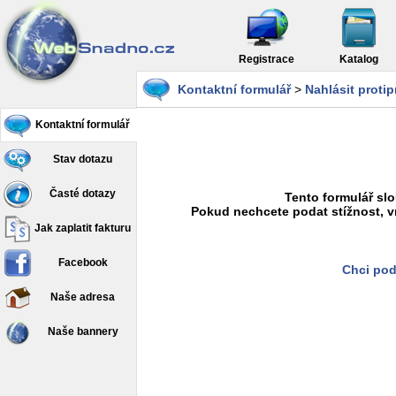
Registrace
Katalog
Kontaktní formulář
>
Nahlásit proti
Kontaktní formulář
Stav dotazu
Časté dotazy
Tento formulář slo
Pokud nechcete podat stížnost, v
Jak zaplatit fakturu
Facebook
Chci pod
Naše adresa
Naše bannery