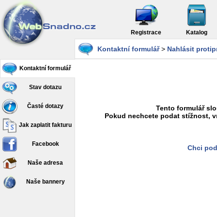
Registrace
Katalog
Kontaktní formulář
>
Nahlásit proti
Kontaktní formulář
Stav dotazu
Časté dotazy
Tento formulář slo
Pokud nechcete podat stížnost, v
Jak zaplatit fakturu
Facebook
Chci pod
Naše adresa
Naše bannery