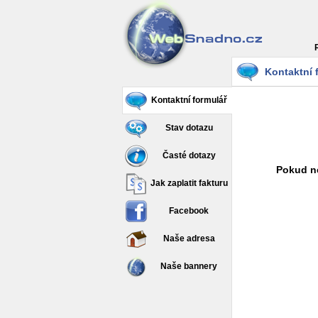
Kontaktní 
Kontaktní formulář
Stav dotazu
Časté dotazy
Pokud ne
Jak zaplatit fakturu
Facebook
Naše adresa
Naše bannery