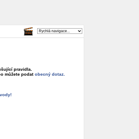
šující pravidla.
o můžete podat
obecný dotaz.
ůvody!