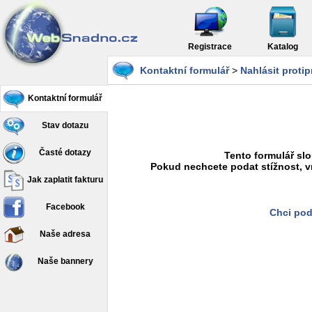
Registrace
Katalog
Kontaktní formulář
>
Nahlásit proti
Kontaktní formulář
Stav dotazu
Časté dotazy
Tento formulář slo
Pokud nechcete podat stížnost, v
Jak zaplatit fakturu
Facebook
Chci pod
Naše adresa
Naše bannery