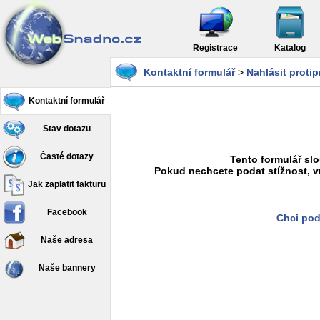
Registrace
Katalog
Kontaktní formulář
>
Nahlásit proti
Kontaktní formulář
Stav dotazu
Časté dotazy
Tento formulář slo
Pokud nechcete podat stížnost, v
Jak zaplatit fakturu
Facebook
Chci pod
Naše adresa
Naše bannery