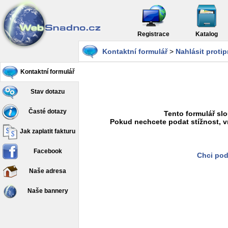
Registrace
Katalog
Kontaktní formulář
>
Nahlásit proti
Kontaktní formulář
Stav dotazu
Časté dotazy
Tento formulář slo
Pokud nechcete podat stížnost, v
Jak zaplatit fakturu
Facebook
Chci pod
Naše adresa
Naše bannery