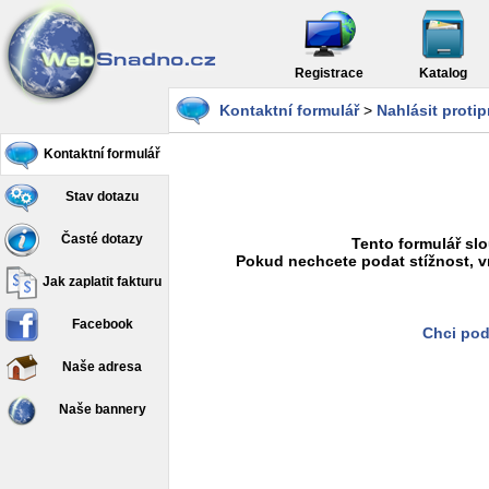
Registrace
Katalog
Kontaktní formulář
>
Nahlásit proti
Kontaktní formulář
Stav dotazu
Časté dotazy
Tento formulář slo
Pokud nechcete podat stížnost, v
Jak zaplatit fakturu
Facebook
Chci pod
Naše adresa
Naše bannery