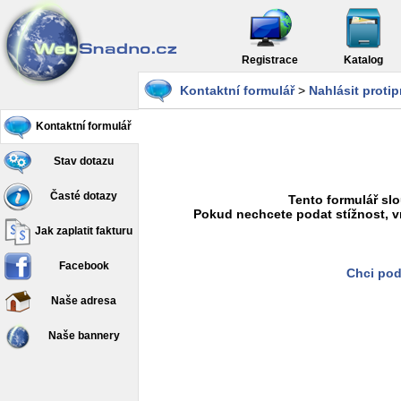
Registrace
Katalog
Kontaktní formulář
>
Nahlásit proti
Kontaktní formulář
Stav dotazu
Časté dotazy
Tento formulář slo
Pokud nechcete podat stížnost, v
Jak zaplatit fakturu
Facebook
Chci pod
Naše adresa
Naše bannery