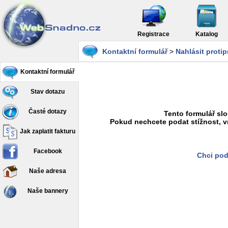
Registrace
Katalog
Kontaktní formulář
>
Nahlásit proti
Kontaktní formulář
Stav dotazu
Časté dotazy
Tento formulář slo
Pokud nechcete podat stížnost, v
Jak zaplatit fakturu
Facebook
Chci pod
Naše adresa
Naše bannery