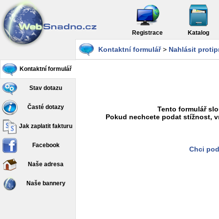
Registrace
Katalog
Kontaktní formulář
>
Nahlásit proti
Kontaktní formulář
Stav dotazu
Časté dotazy
Tento formulář slo
Pokud nechcete podat stížnost, v
Jak zaplatit fakturu
Facebook
Chci pod
Naše adresa
Naše bannery