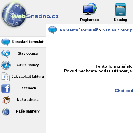
Registrace
Katalog
Kontaktní formulář
>
Nahlásit proti
Kontaktní formulář
Stav dotazu
Časté dotazy
Tento formulář slo
Pokud nechcete podat stížnost, v
Jak zaplatit fakturu
Facebook
Chci pod
Naše adresa
Naše bannery