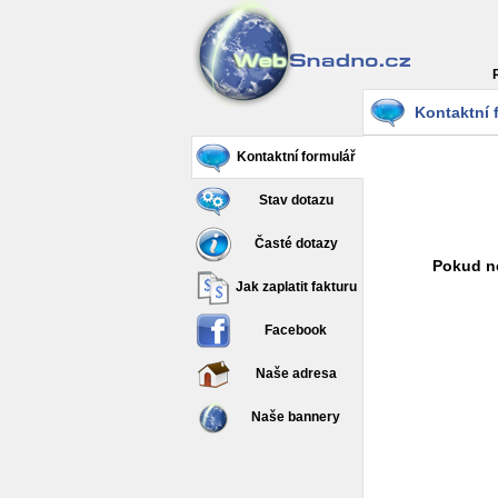
Kontaktní 
Kontaktní formulář
Stav dotazu
Časté dotazy
Pokud ne
Jak zaplatit fakturu
Facebook
Naše adresa
Naše bannery