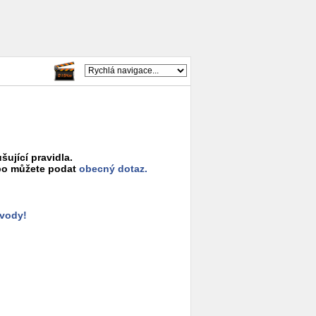
šující pravidla.
o můžete podat
obecný dotaz.
ůvody!