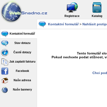
Registrace
Katalog
Kontaktní formulář
>
Nahlásit proti
Kontaktní formulář
Stav dotazu
Časté dotazy
Tento formulář slo
Pokud nechcete podat stížnost, v
Jak zaplatit fakturu
Facebook
Chci pod
Naše adresa
Naše bannery