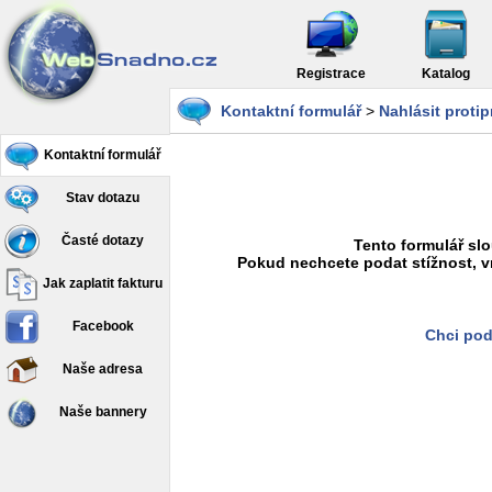
Registrace
Katalog
Kontaktní formulář
>
Nahlásit proti
Kontaktní formulář
Stav dotazu
Časté dotazy
Tento formulář slo
Pokud nechcete podat stížnost, v
Jak zaplatit fakturu
Facebook
Chci pod
Naše adresa
Naše bannery