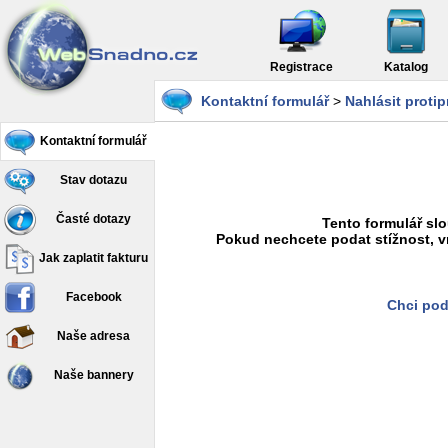
Registrace
Katalog
Kontaktní formulář
>
Nahlásit proti
Kontaktní formulář
Stav dotazu
Časté dotazy
Tento formulář slo
Pokud nechcete podat stížnost, v
Jak zaplatit fakturu
Facebook
Chci pod
Naše adresa
Naše bannery