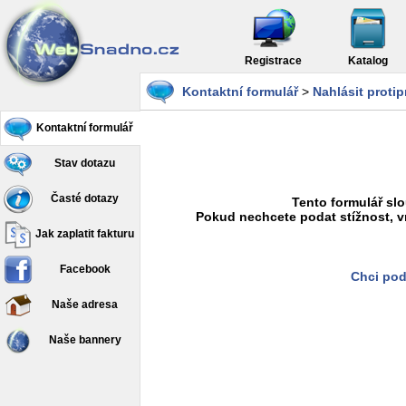
Registrace
Katalog
Kontaktní formulář
>
Nahlásit proti
Kontaktní formulář
Stav dotazu
Časté dotazy
Tento formulář slo
Pokud nechcete podat stížnost, v
Jak zaplatit fakturu
Facebook
Chci pod
Naše adresa
Naše bannery