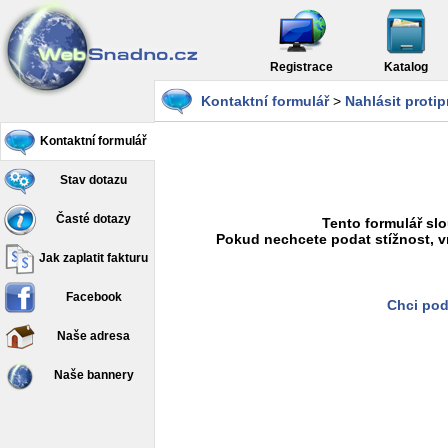
Registrace
Katalog
Kontaktní formulář
>
Nahlásit proti
Kontaktní formulář
Stav dotazu
Časté dotazy
Tento formulář slo
Pokud nechcete podat stížnost, v
Jak zaplatit fakturu
Facebook
Chci pod
Naše adresa
Naše bannery