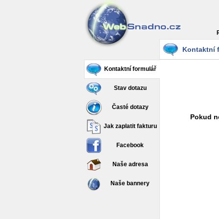
Kontaktní 
Kontaktní formulář
Stav dotazu
Časté dotazy
Pokud ne
Jak zaplatit fakturu
Facebook
Naše adresa
Naše bannery