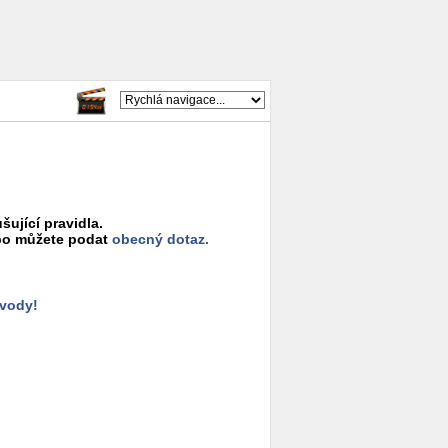
šující pravidla.
o můžete podat
obecný dotaz.
ůvody!