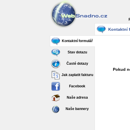
Kontaktní 
Kontaktní formulář
Stav dotazu
Časté dotazy
Pokud ne
Jak zaplatit fakturu
Facebook
Naše adresa
Naše bannery