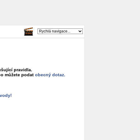
šující pravidla.
o můžete podat
obecný dotaz.
ůvody!