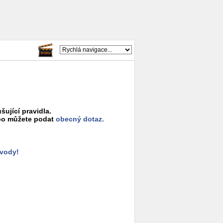
šující pravidla.
o můžete podat
obecný dotaz.
ůvody!