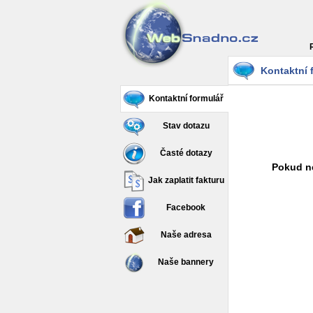
Kontaktní 
Kontaktní formulář
Stav dotazu
Časté dotazy
Pokud ne
Jak zaplatit fakturu
Facebook
Naše adresa
Naše bannery