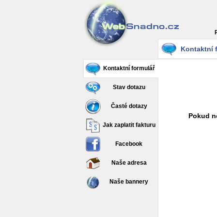
Kontaktní 
Kontaktní formulář
Stav dotazu
Časté dotazy
Pokud ne
Jak zaplatit fakturu
Facebook
Naše adresa
Naše bannery