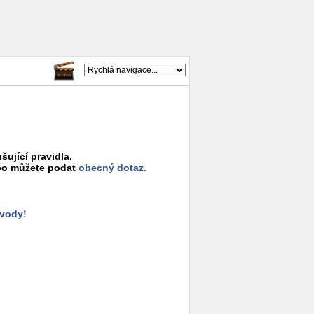
šující pravidla.
o můžete podat
obecný dotaz.
ůvody!