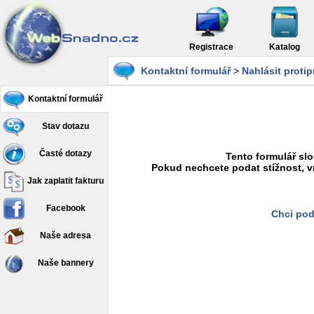
Registrace
Katalog
Kontaktní formulář
>
Nahlásit proti
Kontaktní formulář
Stav dotazu
Časté dotazy
Tento formulář slo
Pokud nechcete podat stížnost, v
Jak zaplatit fakturu
Facebook
Chci pod
Naše adresa
Naše bannery