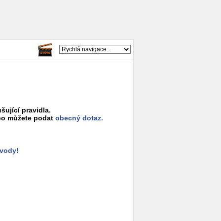
šující pravidla.
o můžete podat
obecný dotaz.
ůvody!