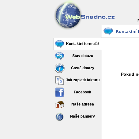
Kontaktní 
Kontaktní formulář
Stav dotazu
Časté dotazy
Pokud ne
Jak zaplatit fakturu
Facebook
Naše adresa
Naše bannery