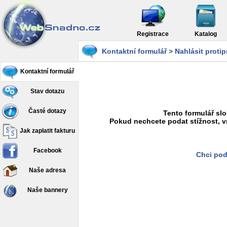
Registrace
Katalog
Kontaktní formulář
>
Nahlásit proti
Kontaktní formulář
Stav dotazu
Časté dotazy
Tento formulář slo
Pokud nechcete podat stížnost, v
Jak zaplatit fakturu
Facebook
Chci pod
Naše adresa
Naše bannery