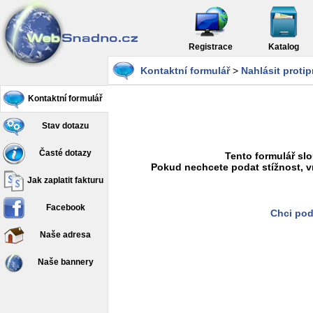
Registrace
Katalog
Kontaktní formulář
>
Nahlásit proti
Kontaktní formulář
Stav dotazu
Časté dotazy
Tento formulář slo
Pokud nechcete podat stížnost, v
Jak zaplatit fakturu
Facebook
Chci pod
Naše adresa
Naše bannery