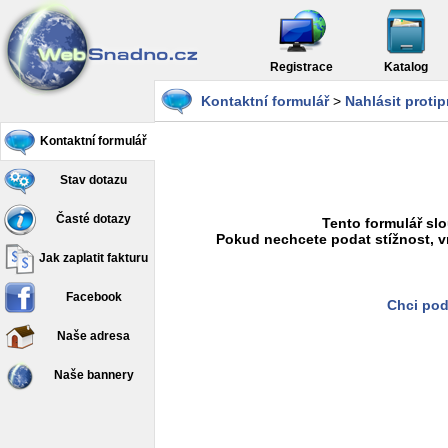
Registrace
Katalog
Kontaktní formulář
>
Nahlásit proti
Kontaktní formulář
Stav dotazu
Časté dotazy
Tento formulář slo
Pokud nechcete podat stížnost, v
Jak zaplatit fakturu
Facebook
Chci pod
Naše adresa
Naše bannery