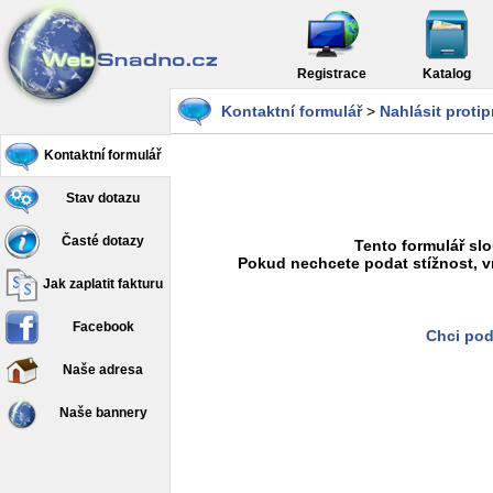
Registrace
Katalog
Kontaktní formulář
>
Nahlásit proti
Kontaktní formulář
Stav dotazu
Časté dotazy
Tento formulář slo
Pokud nechcete podat stížnost, v
Jak zaplatit fakturu
Facebook
Chci pod
Naše adresa
Naše bannery