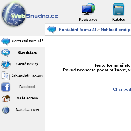
Registrace
Katalog
Kontaktní formulář
>
Nahlásit proti
Kontaktní formulář
Stav dotazu
Časté dotazy
Tento formulář slo
Pokud nechcete podat stížnost, v
Jak zaplatit fakturu
Facebook
Chci pod
Naše adresa
Naše bannery