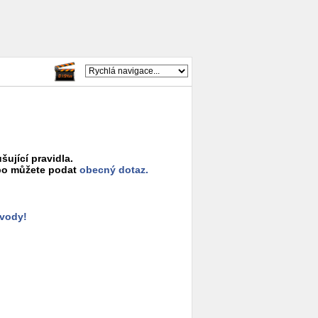
šující pravidla.
o můžete podat
obecný dotaz.
ůvody!