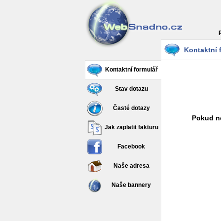
Kontaktní 
Kontaktní formulář
Stav dotazu
Časté dotazy
Pokud ne
Jak zaplatit fakturu
Facebook
Naše adresa
Naše bannery